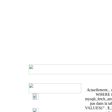
Actuellement...
WHERE ip
mysqli_fetch_arra
pas dans la t
VALUES(\'' . $_S