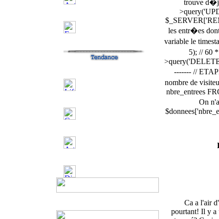
trouve d�j
>query('UPD
$_SERVER['REMOTE
les entr�es dont
variable le timest
5); // 60
>query('DELETE 
------- // ETA
nombre de visit
nbre_entrees FRO
On n'a
$donnees['nbre_en
Ca a l'air 
pourtant! Il y 