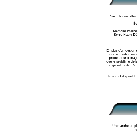
Vivez de nouvelle
· Éc
· Mémoire intern
· Sortie Haute Dé
En plus d'un design 
une résolution non
processeur d'imag
que le problème de la
de grande taille. De
Ils seront disponibl
Un marché en ple
v