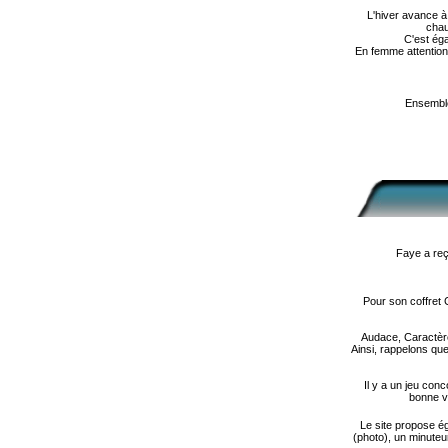
L'hiver avance à
chau
C'est éga
En femme attention
Ensemble
Faye a reç
Pour son coffret 
Audace, Caractère
Ainsi, rappelons que
Il y a un jeu con
bonne vo
Le site propose ég
(photo), un minuteu