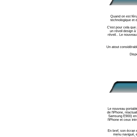
Quand on est féru
technologique et de
C'est pour cela que 
un réveil design à
réveil... Le nouveau
Un atout considérab
Dispo
Le nouveau portable
de l'iPhone, réactua
Samsung E900) en me
l'iPhone et ceux int
En bref, son écran e
menu navigué, et