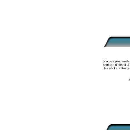
Y a pas plus tenda
sitckers d'Itoshii,
les stickers Itosh