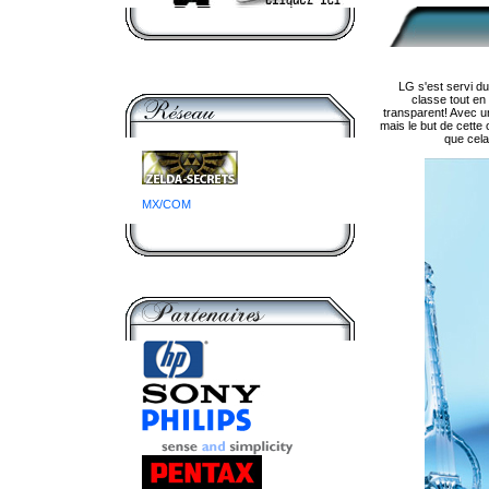
LG s'est servi d
classe tout en
transparent! Avec u
mais le but de cette 
que cela
MX/COM