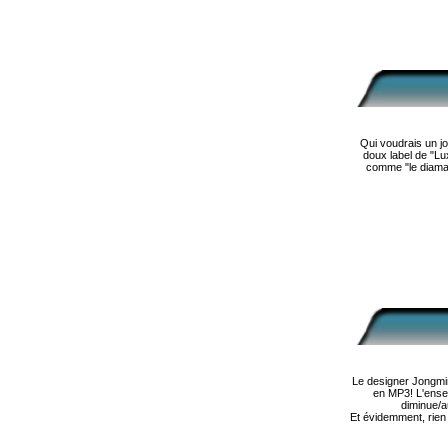
Qui voudrais un j
doux label de "Lu
comme "le diamant
Le designer Jongmin
en MP3! L'ensem
diminue/a
Et évidemment, rien 