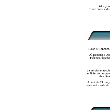
Allez y f
Un site entier est
Dolce & Gabbana, 
Où Domenico Dolce
fraîches, épicées
La version masculi
de Sicile, de bergam
de chêne
A partir du 21 mai
orner notre salle de