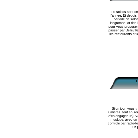
Les soldes sont enfi
l'annee. Et depuis
periode de solde
longtemps, et des h
pour vous proposer
passer par Bellevill
les restaurants et 
L
Si un jour, vous 
lumieres, tout en se
d'en engager un), v
musique, avec un é
contrôlé par radio-t
un p