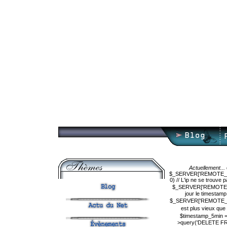
Actuellement...
$_SERVER['REMOTE_ADDR'
0) // L'ip ne se trouve
$_SERVER['REMOTE_ADDR'
jour le timestam
$_SERVER['REMOTE_ADDR'
est plus vieux que 
$timestamp_5min = 
>query('DELETE FRO