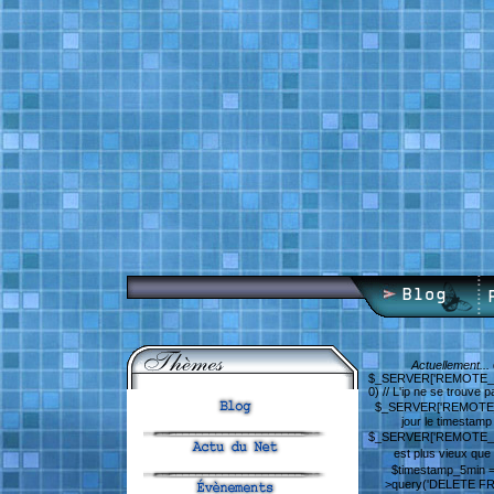
Actuellement...
$_SERVER['REMOTE_ADDR'
0) // L'ip ne se trouve
$_SERVER['REMOTE_ADDR'
jour le timestam
$_SERVER['REMOTE_ADDR'
est plus vieux que 
$timestamp_5min = 
>query('DELETE FRO