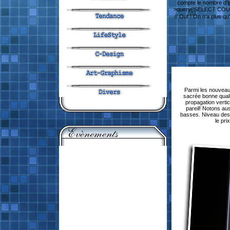
compte le nombre d'i
>query('SELECT COUNT
// Ouf ! On n'a plus q
Parmi les nouveau
sacrée bonne quali
propagation verti
pareil! Notons a
basses. Niveau desi
le pr