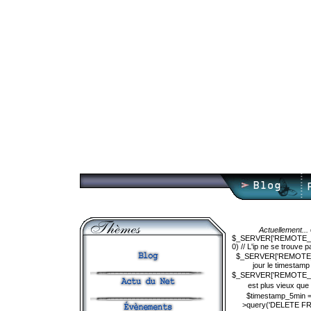
Actuellement...
$_SERVER['REMOTE_ADDR'
0) // L'ip ne se trouve
$_SERVER['REMOTE_ADDR'
jour le timestam
$_SERVER['REMOTE_ADDR'
est plus vieux que 
$timestamp_5min = 
>query('DELETE FRO