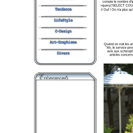
compte le nombre d'i
>query('SELECT COUNT
// Ouf ! On n'a plus q
Quand on voit les a
"Ah, le service pr
avis aux schizophr
articles concer