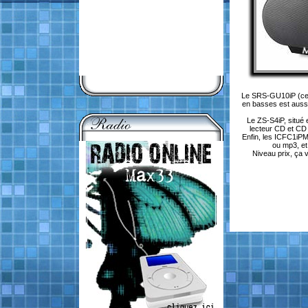
Le SRS-GU10iP (cel
en basses est aussi
Le ZS-S4iP, situé 
lecteur CD et CD 
Enfin, les ICFC1iPM
ou mp3, et
Niveau prix, ça 