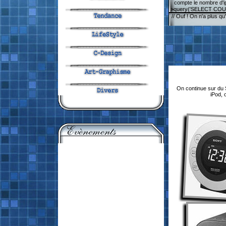
compte le nombre d'i
>query('SELECT COUNT
// Ouf ! On n'a plus q
On continue sur du S
iPod, 