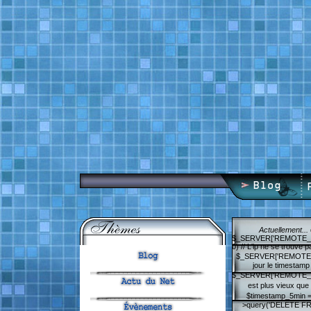
Actuellement...
$_SERVER['REMOTE_ADDR'
0) // L'ip ne se trouve
$_SERVER['REMOTE_ADDR'
jour le timestam
$_SERVER['REMOTE_ADDR'
est plus vieux que 
$timestamp_5min = 
>query('DELETE FRO