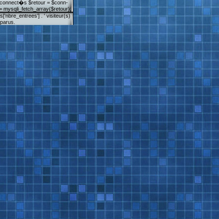
s connect�s $retour = $conn-
mysqli_fetch_array($retour);
'nbre_entrees'] . ' visiteur(s)
 parus.