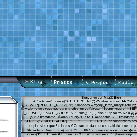
Bienvenue sur
Max33Blog!
Actuellement...
query('SELECT COUNT(*) AS nbre_entrees FROM conn
$_SERVER['REMOTE_ADDR'] . '\''); $donnees = mysqli_fetch_array($retour); i
0) // L'ip ne se trouve pas dans la table, on va l'ajouter { $conn->query('INS
$_SERVER['REMOTE_ADDR'] . '\', ' . time() . ')'); } else // L'ip se trouve d�j
jour le timestamp { $conn->query('UPDATE connectes SET timestamp=' . t
$_SERVER['REMOTE_ADDR'] . '\''); } // ------- // ETAPE 2 : on supprime toute
est plus vieux que 5 minutes // On stocke dans une variable le timestamp qu
$timestamp_5min = time() - (60 * 5); // 60 * 5 = nombre de secondes �c
>query('DELETE FROM connectes WHERE timestamp < ' . $timestamp_5min); 