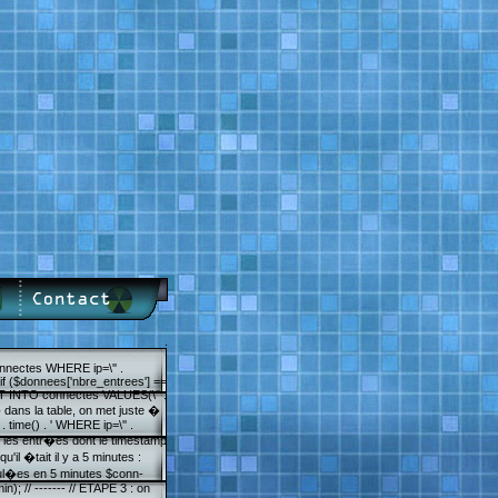
.
ectes WHERE ip=\'' .
f ($donnees['nbre_entrees'] ==
ERT INTO connectes VALUES(\'' .
� dans la table, on met juste �
ime() . ' WHERE ip=\'' .
s les entr�es dont le timestamp
'il �tait il y a 5 minutes :
oul�es en 5 minutes $conn-
// ------- // ETAPE 3 : on