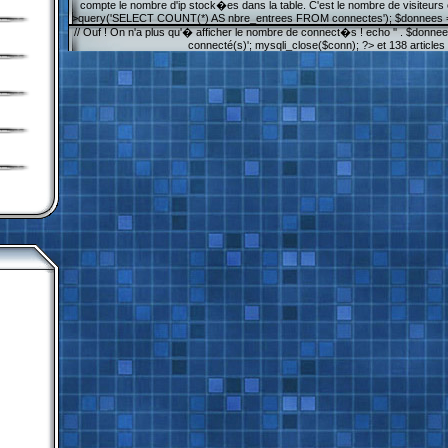
compte le nombre d'ip stock�es dans la table. C'est le nombre de visiteur
>query('SELECT COUNT(*) AS nbre_entrees FROM connectes'); $donnees = 
// Ouf ! On n'a plus qu'� afficher le nombre de connect�s ! echo '' . $donnees[
connecté(s)'; mysqli_close($conn); ?>
et 138 articles